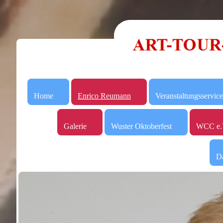
Home
Enrico Reumann
Veranstaltungsservice
Galerie
Wuster Oktoberfest
WCC e.
Da