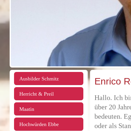
Ausbilder Schmitz
Enrico 
Herricht & Preil
Hallo. Ich b
über 20 Jahr
Maatin
bedeuten. Eg
Hochwürden Ebbe
oder als St