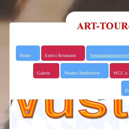
Home
Enrico Reumann
Veranstaltungsservice
Galerie
Wuster Oktoberfest
WCC e.
Da