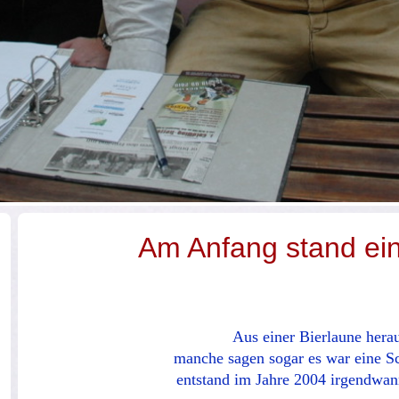
Am Anfang stand ein
Aus einer Bierlaune herau
manche sagen sogar es war eine S
entstand im Jahre 2004 irgendwan