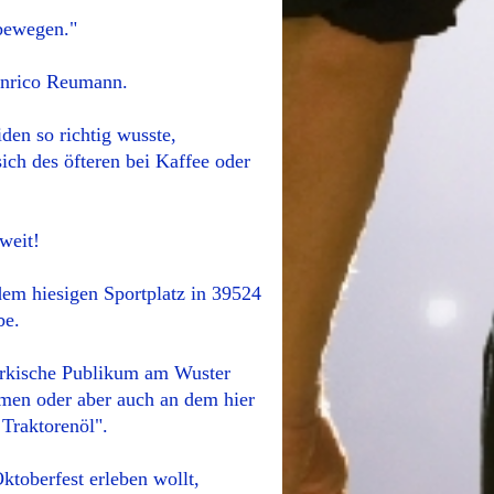
bewegen."
Enrico Reumann.
den so richtig wusste,
sich des öfteren bei Kaffee oder
weit!
dem hiesigen Sportplatz in 39524
be.
märkische Publikum am Wuster
men oder aber auch an dem hier
 Traktorenöl".
ktoberfest erleben wollt,