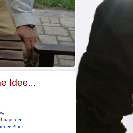
e Idee...
s,
chnapsidee,
n der Plan: