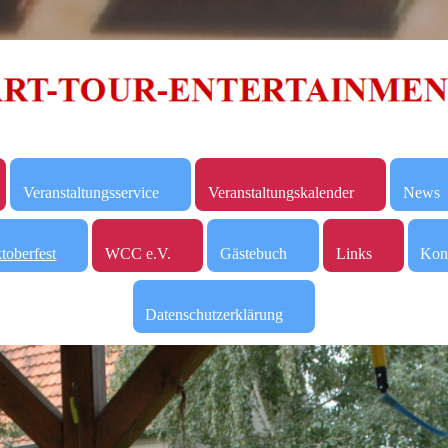
Veranstaltungsservice
Veranstaltungskalender
News
toberfest
WCC e.V.
Gästebuch
Links
Kon
Datenschutzerklärung