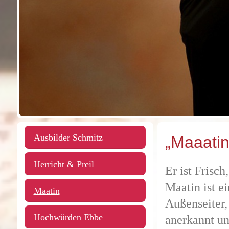
Ausbilder Schmitz
„Maaatin“
Herricht & Preil
Er ist Frisc
Maatin ist e
Maatin
Außenseiter,
Hochwürden Ebbe
anerkannt u