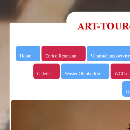
Home
Enrico Reumann
Veranstaltungsservice
Galerie
Wuster Oktoberfest
WCC e.
Da